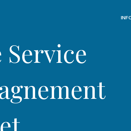
Recherch
INF
e Service
agnement
et