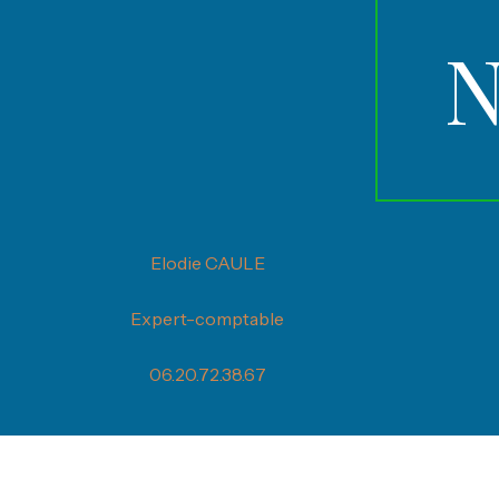
N
Elodie CAULE
Expert-comptable
06.20.72.38.67