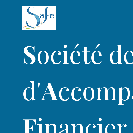
S
ociété d
d'
A
ccomp
F
inancier 