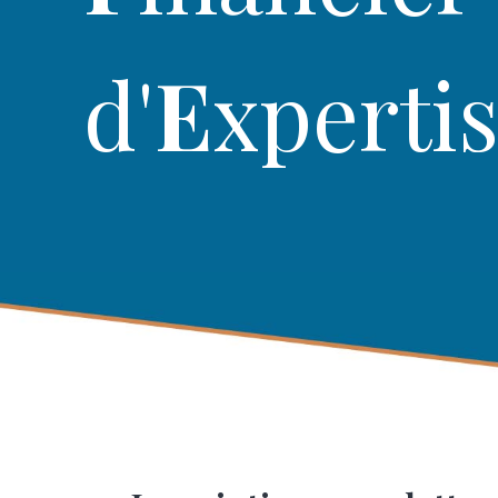
d'
E
xperti